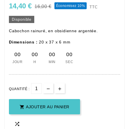
14,40 €
Économisez 10%
16,00 €
TTC
Disponible
Cabochon rainuré, en obsidienne argentée.
Dimensions :
20 x 37 x 6 mm
00
00
00
00
JOUR
H
MIN
SEC
QUANTITÉ :

AJOUTER AU PANIER
