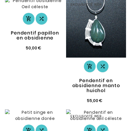
EXCLUSIVITÉ WEB


Pendentif papillon
en obsidienne
50,00 €


Pendentif en
obsidienne manto
huichol
55,00 €
EXCLUSIVITÉ WEB



