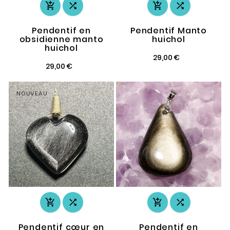




Pendentif en
Pendentif Manto
obsidienne manto
huichol
huichol
29,00 €
29,00 €
NOUVEAU




Pendentif cœur en
Pendentif en