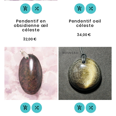




Pendentif en
Pendentif oeil
obsidienne œil
céleste
céleste
34,00 €
32,00 €
NOUVEAU



