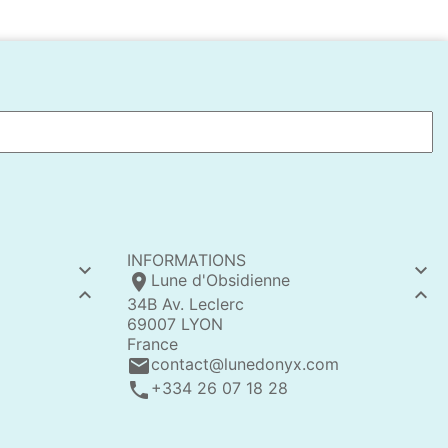
INFORMATIONS


location_on
Lune d'Obsidienne


34B Av. Leclerc
69007 LYON
France
email
contact@lunedonyx.com
call
+334 26 07 18 28