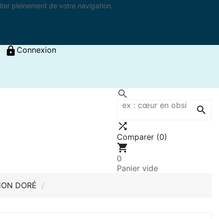
iter pleinement de votre navigation.

Connexion



Comparer
(
0
)

0
Panier vide
ON DORÉ