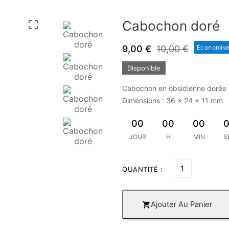
Cabochon doré

9,00 €
10,00 €
Économis
Disponible
Cabochon en obsidienne dorée
Dimensions : 36 x 24 x 11 mm
00
00
00
JOUR
H
MIN
S
QUANTITÉ :
Ajouter Au Panier
