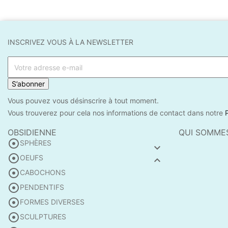
INSCRIVEZ VOUS À LA NEWSLETTER
S’abonner
Vous pouvez vous désinscrire à tout moment.
Vous trouverez pour cela nos informations de contact dans notre
OBSIDIENNE
QUI SOMME

SPHÈRES


OEUFS


CABOCHONS

PENDENTIFS

FORMES DIVERSES

SCULPTURES