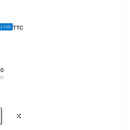
ez 10%
TTC
00
EC
